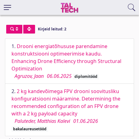
Kirjeid leitud: 2
1.
Drooni energiatõhususe parendamine
konstruktsiooni optimeerimise kaudu.
Enhancing Drone Efficiency through Structural
Optimization
Agruzov, Jaan
06.06.2025
diplomitööd
2.
2 kg kandevõimega FPV drooni soovitusliku
konfiguratsiooni määramine. Determining the
recommended configuration of an FPV drone
with a 2 kg payload capacity
Paluteder, Matthias Kalevi
01.06.2026
bakalaureusetööd