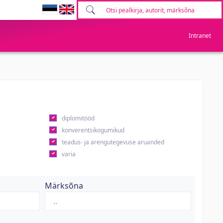
Intranet
diplomitööd
konverentsikogumikud
teadus- ja arengutegevuse aruanded
varia
Märksõna