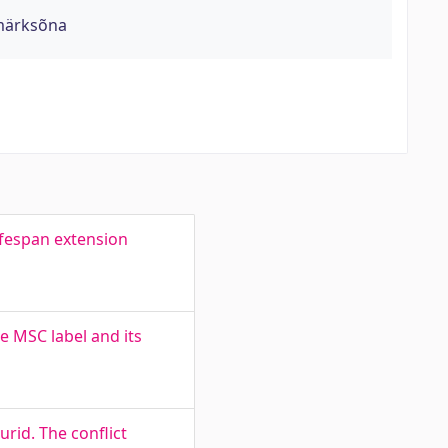
 märksõna
ifespan extension
e MSC label and its
rid. The conflict