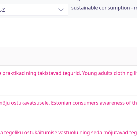
sustainable consumption -
praktikad ning takistavad tegurid. Young adults clothing l
e mõju ostukavatsusele. Estonian consumers awareness of th
ja tegeliku ostukäitumise vastuolu ning seda mõjutavad tegu