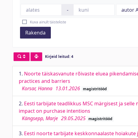
-
Kuva ainult täistekste
Rakenda
Kirjeid leitud: 4
1.
Noorte täiskasvanute rõivaste eluea pikendamise 
practices and barriers
Korsar, Hanna
13.01.2026
magistritööd
2.
Eesti tarbijate teadlikkus MSC märgisest ja sell
impact on purchase intentions
Kängsepp, Marje
29.05.2025
magistritööd
3.
Eesti noorte tarbijate keskkonnaalaste hoiakute 