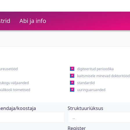
trid
Abi ja info
ureusetööd
digiteeritud perioodika
kaitsmisele minevad doktoritööd
ukogu väljaanded
standardid
ülikooli toimetised
uuringuaruanded
hendaja/koostaja
Struktuuriüksus
Register