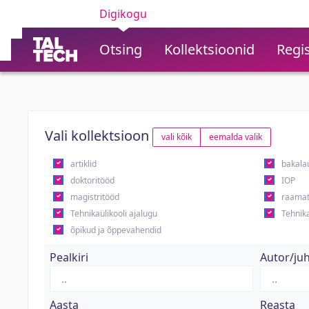
Digikogu
Otsing
Kollektsioonid
Regis
Vali kollektsioon
vali kõik
eemalda valik
artiklid
bakala
doktoritööd
IOP
magistritööd
raamat
Tehnikaülikooli ajalugu
Tehnika
õpikud ja õppevahendid
Pealkiri
Autor/ju
Aasta
Reasta