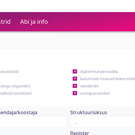
trid
Abi ja info
ureusetööd
digiteeritud perioodika
kaitsmisele minevad doktoritööd
ukogu väljaanded
standardid
ülikooli toimetised
uuringuaruanded
hendaja/koostaja
Struktuuriüksus
Register