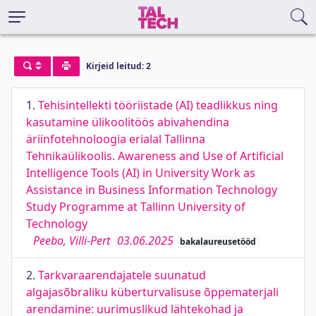
Kirjeid leitud: 2
1.
Tehisintellekti tööriistade (AI) teadlikkus ning
kasutamine ülikoolitöös abivahendina
äriinfotehnoloogia erialal Tallinna
Tehnikaülikoolis. Awareness and Use of Artificial
Intelligence Tools (AI) in University Work as
Assistance in Business Information Technology
Study Programme at Tallinn University of
Technology
Peebo, Villi-Pert
03.06.2025
bakalaureusetööd
2.
Tarkvaraarendajatele suunatud
algajasõbraliku küberturvalisuse õppematerjali
arendamine: uurimuslikud lähtekohad ja