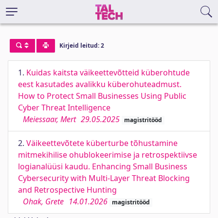
Kirjeid leitud: 2
1.
Kuidas kaitsta väikeettevõtteid küberohtude
eest kasutades avalikku küberohuteadmust.
How to Protect Small Businesses Using Public
Cyber Threat Intelligence
Meiessaar, Mert
29.05.2025
magistritööd
2.
Väikeettevõtete küberturbe tõhustamine
mitmekihilise ohublokeerimise ja retrospektiivse
logianalüüsi kaudu. Enhancing Small Business
Cybersecurity with Multi-Layer Threat Blocking
and Retrospective Hunting
Ohak, Grete
14.01.2026
magistritööd