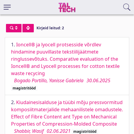
Kirjeid leitud: 2
1.
Ioncell® ja lyocell protsesside võrdlev
hindamine puuvillaste tekstiilijäätmete
ringlussevõtuks. Comparative evaluation of the
Ioncell® and Lyocell processes for cotton textile
waste recycing
Bogado Portillo, Yanisse Gabriela
30.06.2025
magistritööd
2.
Kiudainesisalduse ja tüübi mõju pressvormitud
komposiitmaterjalide mehaanilistele omadustele.
Effect of Fibre Content ant Type on Mechanical
Properties of Compression-Molded Composite
Shabbir, Wasif
02.06.2021
magistritööd