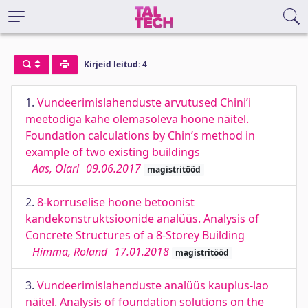
Kirjeid leitud: 4
1.
Vundeerimislahenduste arvutused Chini’i
meetodiga kahe olemasoleva hoone näitel.
Foundation calculations by Chin’s method in
example of two existing buildings
Aas, Olari
09.06.2017
magistritööd
2.
8-korruselise hoone betoonist
kandekonstruktsioonide analüüs. Analysis of
Concrete Structures of a 8-Storey Building
Himma, Roland
17.01.2018
magistritööd
3.
Vundeerimislahenduste analüüs kauplus-lao
näitel. Analysis of foundation solutions on the