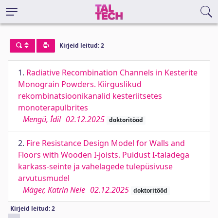
Kirjeid leitud: 2
1.
Radiative Recombination Channels in Kesterite
Monograin Powders. Kiirguslikud
rekombinatsioonikanalid kesteriitsetes
monoterapulbrites
Mengü, İdil
02.12.2025
doktoritööd
2.
Fire Resistance Design Model for Walls and
Floors with Wooden I-joists. Puidust I-taladega
karkass-seinte ja vahelagede tulepüsivuse
arvutusmudel
Mäger, Katrin Nele
02.12.2025
doktoritööd
Kirjeid leitud: 2