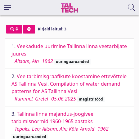
Kirjeid leitud: 3
1.
Veekadude uurimine Tallinna linna veetarbijate
juures
Aitsam, Ain
1962
uuringuaruanded
2.
Vee tarbimisgraafikute koostamine ettevõttele
AS Tallinna Vesi. Compilation of water demand
patterns for AS Tallinna Vesi
Rummel, Gretel
05.06.2025
magistritööd
3.
Tallinna linna majandus-joogivee
tarbimisnormid 1960-1965 aastaks
Tepaks, Leo; Aitsam, Ain; Kõiv, Arnold
1962
uuringuaruanded