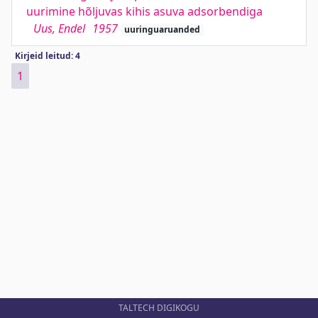
uurimine hõljuvas kihis asuva adsorbendiga
Uus, Endel
1957
uuringuaruanded
Kirjeid leitud: 4
1
TALTECH DIGIKOGU