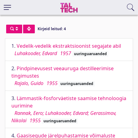
Kirjeid leitud: 4
1.
Vedelik-vedelik ekstraktsioonist segajate abil
Luhakooder, Edvard
1957
uuringuaruanded
2.
Pindpinevusest veeauruga destilleerimise
tingimustes
Rajalo, Guido
1955
uuringuaruanded
3.
Lämmastik-fosforväetiste saamise tehnoloogia
uurimine
Rannak, Eero; Luhakooder, Edvard; Gerassimov,
Nikolai
1955
uuringuaruanded
4.
Gaasisegude järelpuhastamise võimaluste