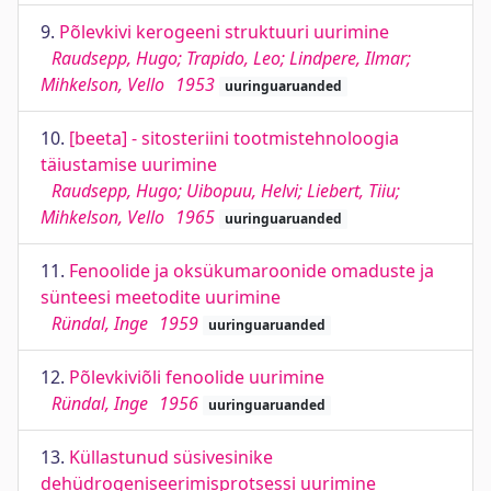
9.
Põlevkivi kerogeeni struktuuri uurimine
Raudsepp, Hugo; Trapido, Leo; Lindpere, Ilmar;
Mihkelson, Vello
1953
uuringuaruanded
10.
[beeta] - sitosteriini tootmistehnoloogia
täiustamise uurimine
Raudsepp, Hugo; Uibopuu, Helvi; Liebert, Tiiu;
Mihkelson, Vello
1965
uuringuaruanded
11.
Fenoolide ja oksükumaroonide omaduste ja
sünteesi meetodite uurimine
Ründal, Inge
1959
uuringuaruanded
12.
Põlevkiviõli fenoolide uurimine
Ründal, Inge
1956
uuringuaruanded
13.
Küllastunud süsivesinike
dehüdrogeniseerimisprotsessi uurimine