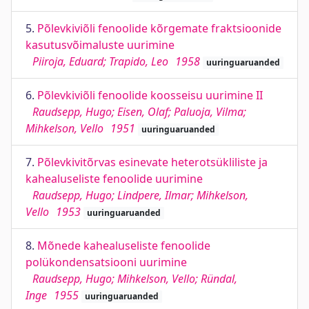
5.
Põlevkiviõli fenoolide kõrgemate fraktsioonide
kasutusvõimaluste uurimine
Piiroja, Eduard; Trapido, Leo
1958
uuringuaruanded
6.
Põlevkiviõli fenoolide koosseisu uurimine II
Raudsepp, Hugo; Eisen, Olaf; Paluoja, Vilma;
Mihkelson, Vello
1951
uuringuaruanded
7.
Põlevkivitõrvas esinevate heterotsükliliste ja
kahealuseliste fenoolide uurimine
Raudsepp, Hugo; Lindpere, Ilmar; Mihkelson,
Vello
1953
uuringuaruanded
8.
Mõnede kahealuseliste fenoolide
polükondensatsiooni uurimine
Raudsepp, Hugo; Mihkelson, Vello; Ründal,
Inge
1955
uuringuaruanded