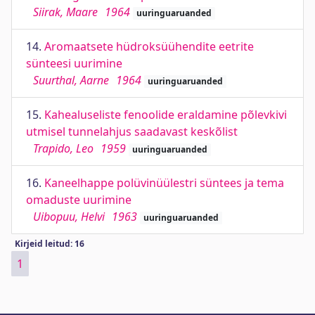
Siirak, Maare
1964
uuringuaruanded
14.
Aromaatsete hüdroksüühendite eetrite
sünteesi uurimine
Suurthal, Aarne
1964
uuringuaruanded
15.
Kahealuseliste fenoolide eraldamine põlevkivi
utmisel tunnelahjus saadavast keskõlist
Trapido, Leo
1959
uuringuaruanded
16.
Kaneelhappe polüvinüülestri süntees ja tema
omaduste uurimine
Uibopuu, Helvi
1963
uuringuaruanded
Kirjeid leitud: 16
1