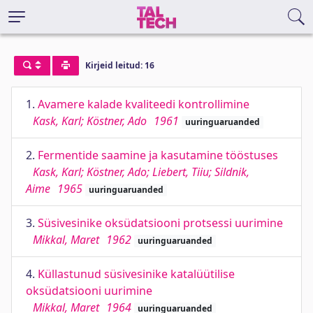
Kirjeid leitud: 16
1.
Avamere kalade kvaliteedi kontrollimine
Kask, Karl; Köstner, Ado
1961
uuringuaruanded
2.
Fermentide saamine ja kasutamine tööstuses
Kask, Karl; Köstner, Ado; Liebert, Tiiu; Sildnik,
Aime
1965
uuringuaruanded
3.
Süsivesinike oksüdatsiooni protsessi uurimine
Mikkal, Maret
1962
uuringuaruanded
4.
Küllastunud süsivesinike katalüütilise
oksüdatsiooni uurimine
Mikkal, Maret
1964
uuringuaruanded