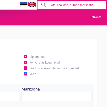
Intranet
diplomitööd
konverentsikogumikud
teadus- ja arengutegevuse aruanded
varia
Märksõna