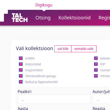
Digikogu
Otsing
Kollektsioonid
Regis
Vali kollektsioon
vali kõik
eemalda valik
artiklid
bakala
doktoritööd
IOP
magistritööd
raamat
Tehnikaülikooli ajalugu
Tehnika
õpikud ja õppevahendid
Pealkiri
Autor/ju
Aasta
Reasta