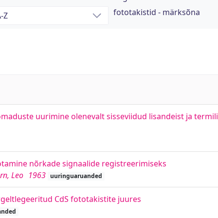
fototakistid - märksõna
 omaduste uurimine olenevalt sisseviidud lisandeist ja termil
ötamine nõrkade signaalide registreerimiseks
ürn, Leo
1963
uuringuaruanded
rgeltlegeeritud CdS fototakistite juures
anded