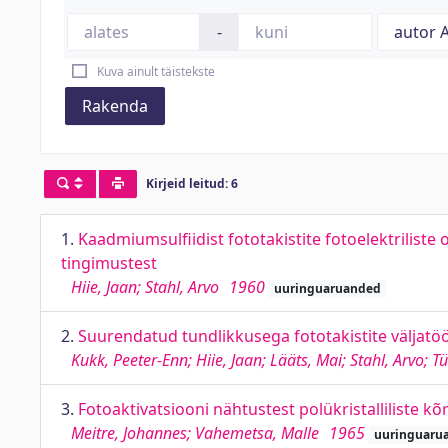
-
Kuva ainult täistekste
Rakenda
Kirjeid leitud: 6
1.
Kaadmiumsulfiidist fototakistite fotoelektriliste
tingimustest
Hiie, Jaan; Stahl, Arvo
1960
uuringuaruanded
2.
Suurendatud tundlikkusega fototakistite väljatö
Kukk, Peeter-Enn; Hiie, Jaan; Lääts, Mai; Stahl, Arvo; T
3.
Fotoaktivatsiooni nähtustest polükristalliliste kõ
Meitre, Johannes; Vahemetsa, Malle
1965
uuringuaru