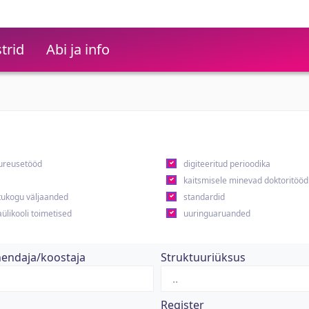
trid
Abi ja info
ureusetööd
digiteeritud perioodika
kaitsmisele minevad doktoritööd
ukogu väljaanded
standardid
ülikooli toimetised
uuringuaruanded
hendaja/koostaja
Struktuuriüksus
Register