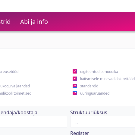
trid
Abi ja info
ureusetööd
digiteeritud perioodika
kaitsmisele minevad doktoritööd
ukogu väljaanded
standardid
ülikooli toimetised
uuringuaruanded
hendaja/koostaja
Struktuuriüksus
Register