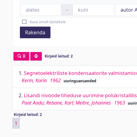
-
Kuva ainult täistekste
Rakenda
Kirjeid leitud: 2
1.
Segnetoelektriliste kondensaatorite valmistamis
Kerm, Karin
1962
uuringuaruanded
2.
Lisandi nivoode tiheduse uurimine polükristallil
Paat Aadu; Rebane, Karl; Meitre, Johannes
1963
uuri
Kirjeid leitud: 2
1