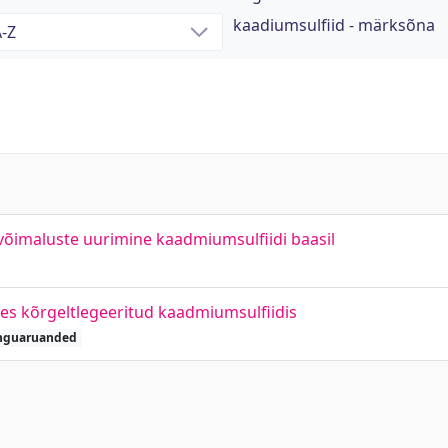
kaadiumsulfiid - märksõna
võimaluste uurimine kaadmiumsulfiidi baasil
ises kõrgeltlegeeritud kaadmiumsulfiidis
nguaruanded