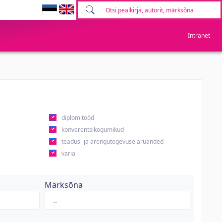
Intranet
diplomitööd
konverentsikogumikud
teadus- ja arengutegevuse aruanded
varia
Märksõna