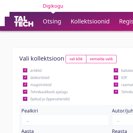
Digikogu
Otsing
Kollektsioonid
Regis
Vali kollektsioon
vali kõik
eemalda valik
artiklid
bakala
doktoritööd
IOP
magistritööd
raamat
Tehnikaülikooli ajalugu
Tehnika
õpikud ja õppevahendid
Pealkiri
Autor/ju
Aasta
Reasta