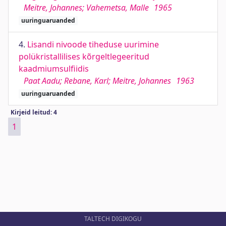
Meitre, Johannes; Vahemetsa, Malle
1965
uuringuaruanded
4.
Lisandi nivoode tiheduse uurimine
polükristallilises kõrgeltlegeeritud
kaadmiumsulfiidis
Paat Aadu; Rebane, Karl; Meitre, Johannes
1963
uuringuaruanded
Kirjeid leitud: 4
1
TALTECH DIGIKOGU