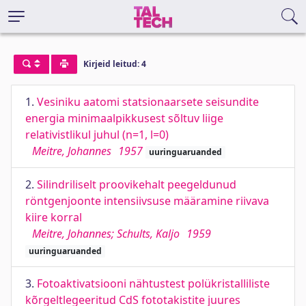
Kirjeid leitud: 4
1.
Vesiniku aatomi statsionaarsete seisundite
energia minimaalpikkusest sõltuv liige
relativistlikul juhul (n=1, l=0)
Meitre, Johannes
1957
uuringuaruanded
2.
Silindriliselt proovikehalt peegeldunud
röntgenjoonte intensiivsuse määramine riivava
kiire korral
Meitre, Johannes; Schults, Kaljo
1959
uuringuaruanded
3.
Fotoaktivatsiooni nähtustest polükristalliliste
kõrgeltlegeeritud CdS fototakistite juures