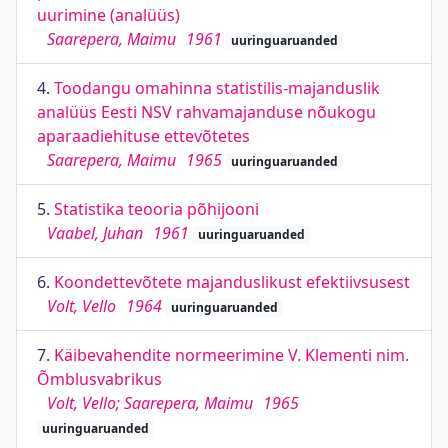
uurimine (analüüs)
Saarepera, Maimu
1961
uuringuaruanded
4.
Toodangu omahinna statistilis-majanduslik
analüüs Eesti NSV rahvamajanduse nõukogu
aparaadiehituse ettevõtetes
Saarepera, Maimu
1965
uuringuaruanded
5.
Statistika teooria põhijooni
Vaabel, Juhan
1961
uuringuaruanded
6.
Koondettevõtete majanduslikust efektiivsusest
Volt, Vello
1964
uuringuaruanded
7.
Käibevahendite normeerimine V. Klementi nim.
Õmblusvabrikus
Volt, Vello; Saarepera, Maimu
1965
uuringuaruanded