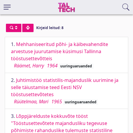
Kirjeid leitud: 8
1.
Mehhaniseeritud põhi- ja käibevahendite
arvestuse juurutamise küsimusi Tallinna
tööstusettevõtteis
Räämet, Harry
1964
uuringuaruanded
2.
Juhtimistöö statistilis-majanduslik uurimine ja
selle täiustamise teed Eesti NSV
tööstusettevõtetes
Rüütelmaa, Mari
1965
uuringuaruanded
3.
Lõppjärelduste kokkuvõte tööst
"Tööstusettevõtete majandusliku tegevuse
põhimiste rahanduslike tulemuste statistiline