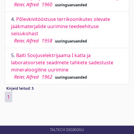
Reier, Alfred
1960
uuringuaruanded
4.
Põlevkivitööstuse terrikoonikutes olevate
jääkmaterjalide uurimine teedeehituse
seisukohast
Reier, Alfred
1958
uuringuaruanded
5.
Balti Soojuselektrijaama I katla ja
laboratoorsete seadmete tahkete sadestuste
mineraloogiline uurimine
Reier, Alfred
1962
uuringuaruanded
Kirjeid leitud: 5
1
TALTECH DIGIKOGU