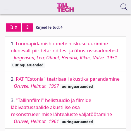
Kirjeid leitud: 4
1.
Loomapidamishoonete niiskuse uurimine
olenevalt piirdetarinditest ja õhustusseadmetest
Jürgenson, Leo; Otloot, Hendrik; Kikas, Valve
1951
uuringuaruanded
2.
RAT "Estonia" teatrisaali akustika parandamine
Oruvee, Helmut
1957
uuringuaruanded
3.
"Tallinnfilmi" helistuudio ja filmide
läbivaatussaalide akustilise osa
rekonstrueerimise lähtealuste väljatöötamine
Oruvee, Helmut
1961
uuringuaruanded