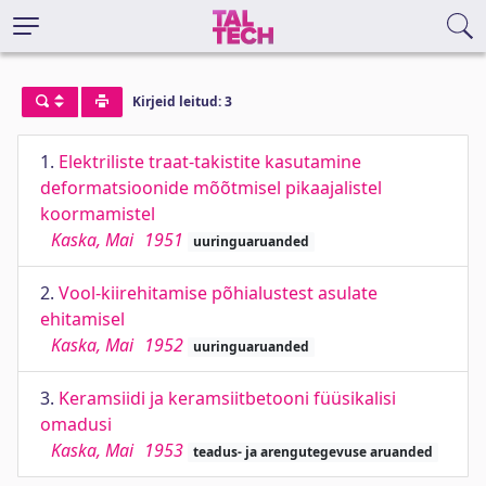
Kirjeid leitud: 3
1.
Elektriliste traat-takistite kasutamine
deformatsioonide mõõtmisel pikaajalistel
koormamistel
Kaska, Mai
1951
uuringuaruanded
2.
Vool-kiirehitamise põhialustest asulate
ehitamisel
Kaska, Mai
1952
uuringuaruanded
3.
Keramsiidi ja keramsiitbetooni füüsikalisi
omadusi
Kaska, Mai
1953
teadus- ja arengutegevuse aruanded