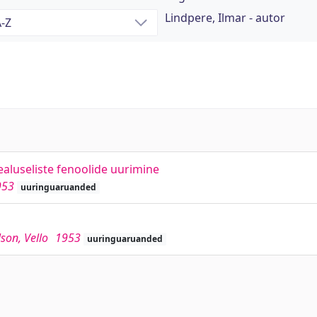
Lindpere, Ilmar - autor
healuseliste fenoolide uurimine
953
uuringuaruanded
son, Vello
1953
uuringuaruanded