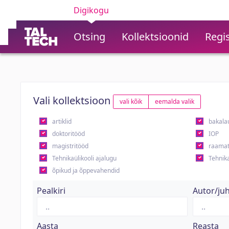
Digikogu
Otsing
Kollektsioonid
Regis
Vali kollektsioon
vali kõik
eemalda valik
artiklid
bakala
doktoritööd
IOP
magistritööd
raamat
Tehnikaülikooli ajalugu
Tehnika
õpikud ja õppevahendid
Pealkiri
Autor/ju
Aasta
Reasta