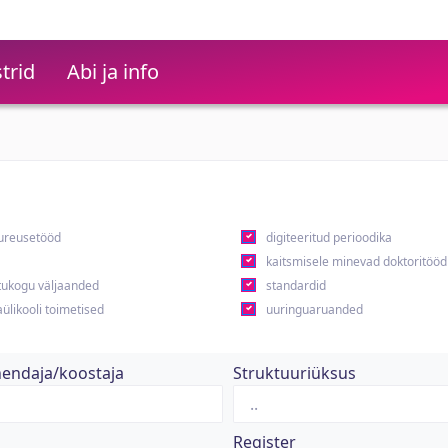
trid
Abi ja info
ureusetööd
digiteeritud perioodika
kaitsmisele minevad doktoritööd
ukogu väljaanded
standardid
ülikooli toimetised
uuringuaruanded
hendaja/koostaja
Struktuuriüksus
Register