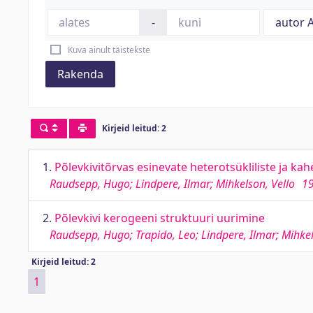
-
Kuva ainult täistekste
Rakenda
Kirjeid leitud: 2
1.
Põlevkivitõrvas esinevate heterotsükliliste ja ka
Raudsepp, Hugo; Lindpere, Ilmar; Mihkelson, Vello
1
2.
Põlevkivi kerogeeni struktuuri uurimine
Raudsepp, Hugo; Trapido, Leo; Lindpere, Ilmar; Mihkel
Kirjeid leitud: 2
1