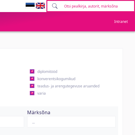
Intranet
diplomitööd
konverentsikogumikud
teadus- ja arengutegevuse aruanded
varia
Märksõna