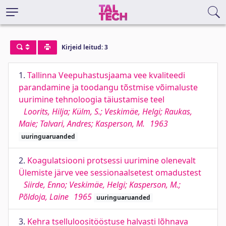
Kirjeid leitud: 3
1.
Tallinna Veepuhastusjaama vee kvaliteedi
parandamine ja toodangu tõstmise võimaluste
uurimine tehnoloogia täiustamise teel
Loorits, Hilja; Külm, S.; Veskimäe, Helgi; Raukas,
Maie; Talvari, Andres; Kasperson, M.
1963
uuringuaruanded
2.
Koagulatsiooni protsessi uurimine olenevalt
Ülemiste järve vee sessionaalsetest omadustest
Siirde, Enno; Veskimäe, Helgi; Kasperson, M.;
Põldoja, Laine
1965
uuringuaruanded
3.
Kehra tselluloositööstuse halvasti lõhnava