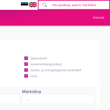
Intranet
diplomitööd
konverentsikogumikud
teadus- ja arengutegevuse aruanded
varia
Märksõna