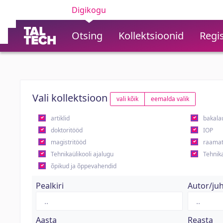
Digikogu
Otsing
Kollektsioonid
Regis
Vali kollektsioon
vali kõik
eemalda valik
artiklid
bakala
doktoritööd
IOP
magistritööd
raamat
Tehnikaülikooli ajalugu
Tehnika
õpikud ja õppevahendid
Pealkiri
Autor/ju
Aasta
Reasta