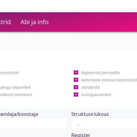
trid
Abi ja info
ureusetööd
digiteeritud perioodika
kaitsmisele minevad doktoritööd
ukogu väljaanded
standardid
ülikooli toimetised
uuringuaruanded
hendaja/koostaja
Struktuuriüksus
Register