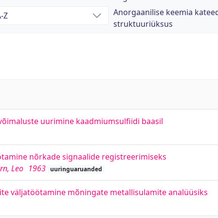
Anorgaanilise keemia kateed
struktuuriüksus
võimaluste uurimine kaadmiumsulfiidi baasil
ötamine nõrkade signaalide registreerimiseks
ürn, Leo
1963
uuringuaruanded
te väljatöötamine mõningate metallisulamite analüüsiks