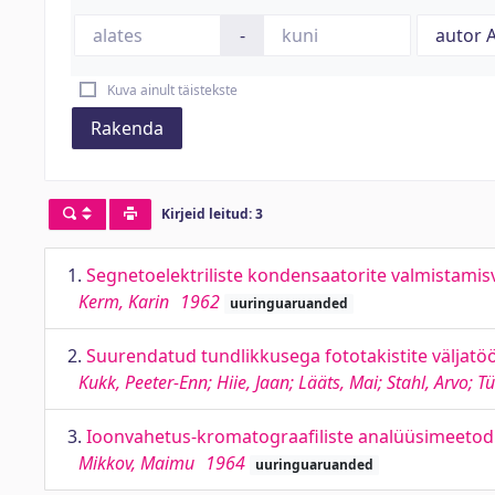
-
Kuva ainult täistekste
Rakenda
Kirjeid leitud: 3
1.
Segnetoelektriliste kondensaatorite valmistamis
Kerm, Karin
1962
uuringuaruanded
2.
Suurendatud tundlikkusega fototakistite väljatö
Kukk, Peeter-Enn; Hiie, Jaan; Lääts, Mai; Stahl, Arvo; T
3.
Ioonvahetus-kromatograafiliste analüüsimeetodi
Mikkov, Maimu
1964
uuringuaruanded