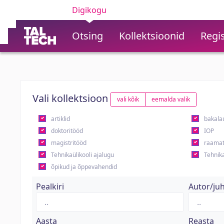
Digikogu
Otsing
Kollektsioonid
Regis
Vali kollektsioon
vali kõik
eemalda valik
artiklid
bakala
doktoritööd
IOP
magistritööd
raamat
Tehnikaülikooli ajalugu
Tehnika
õpikud ja õppevahendid
Pealkiri
Autor/ju
Aasta
Reasta