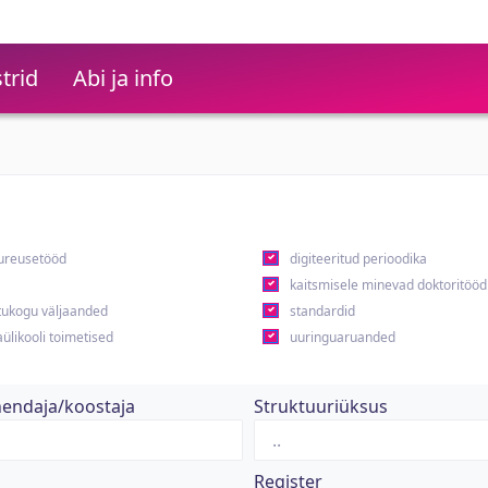
trid
Abi ja info
ureusetööd
digiteeritud perioodika
kaitsmisele minevad doktoritööd
ukogu väljaanded
standardid
ülikooli toimetised
uuringuaruanded
hendaja/koostaja
Struktuuriüksus
Register