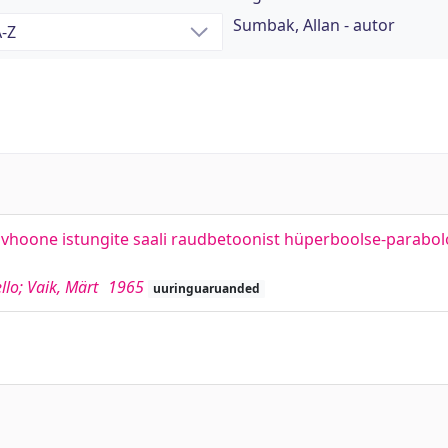
Sumbak, Allan - autor
tiivhoone istungite saali raudbetoonist hüperboolse-parabo
llo; Vaik, Märt
1965
uuringuaruanded