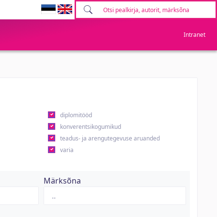
Intranet
diplomitööd
konverentsikogumikud
teadus- ja arengutegevuse aruanded
varia
Märksõna