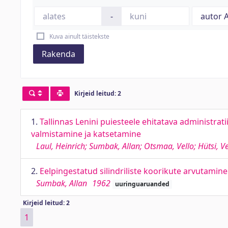
-
Kuva ainult täistekste
Rakenda
Kirjeid leitud: 2
1.
Tallinnas Lenini puiesteele ehitatava administra
valmistamine ja katsetamine
Laul, Heinrich; Sumbak, Allan; Otsmaa, Vello; Hütsi, Ve
2.
Eelpingestatud silindriliste koorikute arvutamine
Sumbak, Allan
1962
uuringuaruanded
Kirjeid leitud: 2
1