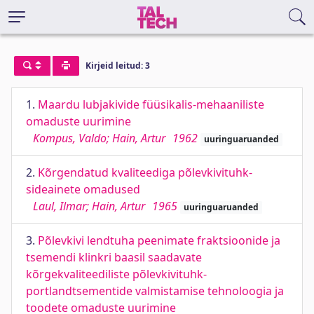
Kirjeid leitud: 3
1.
Maardu lubjakivide füüsikalis-mehaaniliste
omaduste uurimine
Kompus, Valdo; Hain, Artur
1962
uuringuaruanded
2.
Kõrgendatud kvaliteediga põlevkivituhk-
sideainete omadused
Laul, Ilmar; Hain, Artur
1965
uuringuaruanded
3.
Põlevkivi lendtuha peenimate fraktsioonide ja
tsemendi klinkri baasil saadavate
kõrgekvaliteediliste põlevkivituhk-
portlandtsementide valmistamise tehnoloogia ja
toodete omaduste uurimine