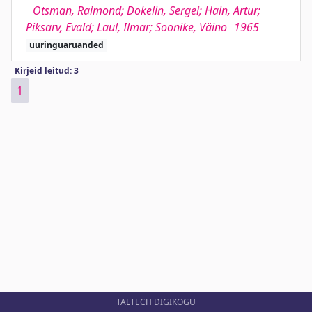
Otsman, Raimond; Dokelin, Sergei; Hain, Artur;
Piksarv, Evald; Laul, Ilmar; Soonike, Väino
1965
uuringuaruanded
Kirjeid leitud: 3
1
TALTECH DIGIKOGU