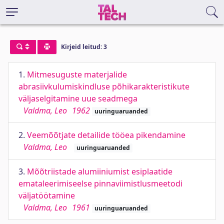
Kirjeid leitud: 3
1.
Mitmesuguste materjalide
abrasiivkulumiskindluse põhikarakteristikute
väljaselgitamine uue seadmega
Valdma, Leo
1962
uuringuaruanded
2.
Veemõõtjate detailide tööea pikendamine
Valdma, Leo
uuringuaruanded
3.
Mõõtriistade alumiiniumist esiplaatide
emataleerimiseelse pinnaviimistlusmeetodi
väljatöötamine
Valdma, Leo
1961
uuringuaruanded