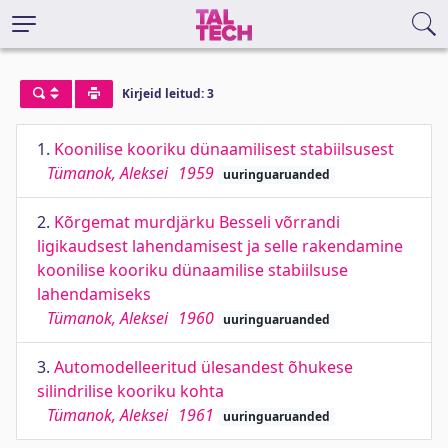
Kirjeid leitud: 3
1.
Koonilise kooriku dünaamilisest stabiilsusest
Tümanok, Aleksei
1959
uuringuaruanded
2.
Kõrgemat murdjärku Besseli võrrandi
ligikaudsest lahendamisest ja selle rakendamine
koonilise kooriku dünaamilise stabiilsuse
lahendamiseks
Tümanok, Aleksei
1960
uuringuaruanded
3.
Automodelleeritud ülesandest õhukese
silindrilise kooriku kohta
Tümanok, Aleksei
1961
uuringuaruanded