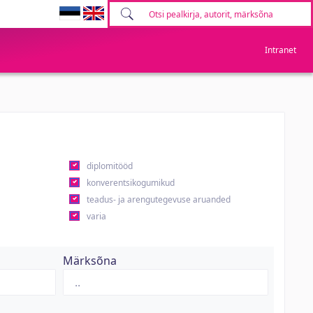
Intranet
diplomitööd
konverentsikogumikud
teadus- ja arengutegevuse aruanded
varia
Märksõna