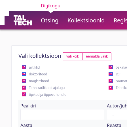
Digikogu
Otsing
Kollektsioonid
Regis
Vali kollektsioon
vali kõik
eemalda valik
artiklid
bakala
doktoritööd
IOP
magistritööd
raamat
Tehnikaülikooli ajalugu
Tehnika
õpikud ja õppevahendid
Pealkiri
Autor/ju
Aasta
Reasta