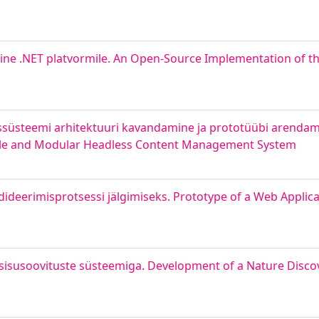
ine .NET platvormile. An Open-Source Implementation of t
ussüsteemi arhitektuuri kavandamine ja prototüübi arendam
mple and Modular Headless Content Management System
deerimisprotsessi jälgimiseks. Prototype of a Web Applicat
sisusoovituste süsteemiga. Development of a Nature Disco