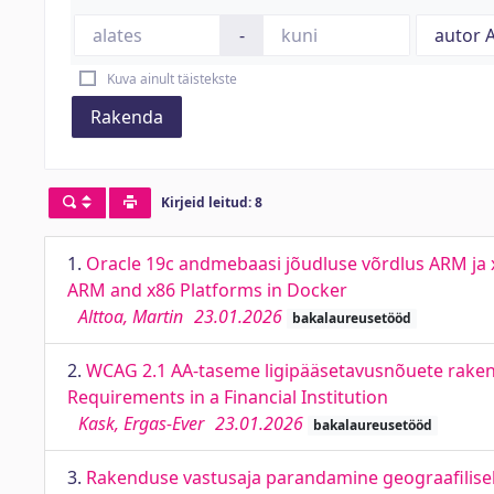
-
Kuva ainult täistekste
Rakenda
Kirjeid leitud: 8
1.
Oracle 19c andmebaasi jõudluse võrdlus ARM ja
ARM and x86 Platforms in Docker
Alttoa, Martin
23.01.2026
bakalaureusetööd
2.
WCAG 2.1 AA-taseme ligipääsetavusnõuete rakend
Requirements in a Financial Institution
Kask, Ergas-Ever
23.01.2026
bakalaureusetööd
3.
Rakenduse vastusaja parandamine geograafilisel