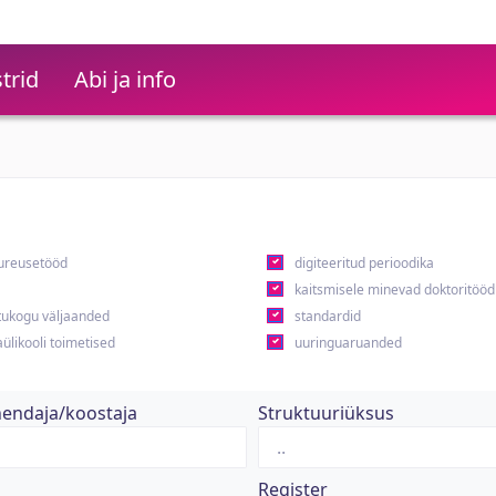
trid
Abi ja info
ureusetööd
digiteeritud perioodika
kaitsmisele minevad doktoritööd
ukogu väljaanded
standardid
ülikooli toimetised
uuringuaruanded
hendaja/koostaja
Struktuuriüksus
Register