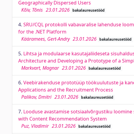
Geographically Dispersed Users
Kõiv, Tõnis
23.01.2026
bakalaureusetööd
4.
SRU/CQL protokolli vabavaralise lahenduse loom
for the .NET Platform
Kääramees, Gert-Andry
23.01.2026
bakalaureusetööd
5.
Lihtsa ja modulaarse kasutajaliideseta sisuhald
Architecture and Developing a Prototype of a Si
Markvart, Magnar
23.01.2026
bakalaureusetööd
6.
Veebirakenduse prototüüp töökuulutuste ja kandi
Applications and the Recruitment Process
Palikov, Dmitri
23.01.2026
bakalaureusetööd
7.
Looduse avastamise sotsiaalvõrgustiku loomine 
with Content Recommendation System
Puz, Vladimir
23.01.2026
bakalaureusetööd