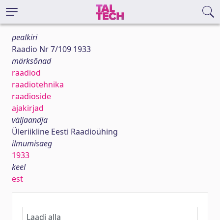
pealkiri
Raadio Nr 7/109 1933
märksõnad
raadiod
raadiotehnika
raadioside
ajakirjad
väljaandja
Üleriikline Eesti Raadioühing
ilmumisaeg
1933
keel
est
Laadi alla