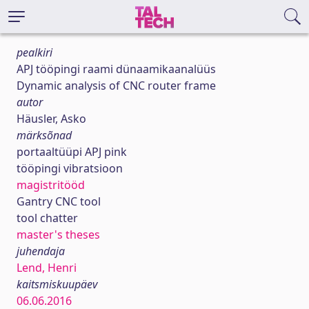
pealkiri
APJ tööpingi raami dünaamikaanalüüs
Dynamic analysis of CNC router frame
autor
Häusler, Asko
märksõnad
portaaltüüpi APJ pink
tööpingi vibratsioon
magistritööd
Gantry CNC tool
tool chatter
master's theses
juhendaja
Lend, Henri
kaitsmiskuupäev
06.06.2016