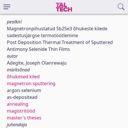
pealkiri
Magnetronpihustatud Sb2Se3 õhukeste kilede
sadestusjärgse termotöötlemine
Post Deposition Thermal Treatment of Sputtered
Antimony Selenide Thin Films
autor
Adegite, Joseph Olanrewaju
märksõnad
õhukesed kiled
magnetron sputtering
argon-selenium
as-depositead
annealing
magistritööd
master's theses
juhendaja