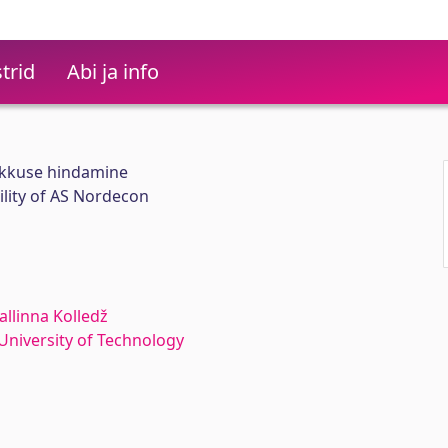
trid
Abi ja info
ikkuse hindamine
lity of AS Nordecon
allinna Kolledž
n University of Technology