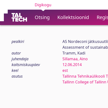
Digikogu
Otsing
Kollektsioonid
Regis
pealkiri
AS Nordeconi jätkusuutl
Assessment of sustainabi
autor
Tramm, Kadi
juhendaja
Sillamaa, Aino
kaitsmiskuupäev
12.06.2014
keel
est
asutus
Tallinna Tehnikaülikooli T
Tallinn College of Tallin