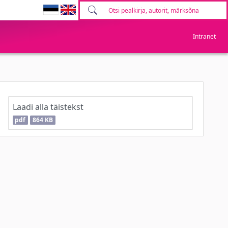
Intranet
Laadi alla täistekst
pdf
864 KB