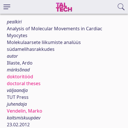
pealkiri
Analysis of Molecular Movements in Cardiac
Myocytes
Molekulaarsete liikumiste analüüs
südamelihasrakkudes
autor
Illaste, Ardo
märksõnad
doktoritööd
doctoral theses
väljaandja
TUT Press
juhendaja
Vendelin, Marko
kaitsmiskuupäev
23.02.2012