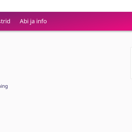
trid
Abi ja info
hing