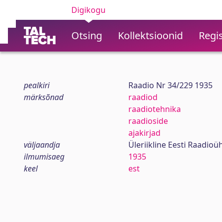
Digikogu
Otsing
Kollektsioonid
Regis
pealkiri
Raadio Nr 34/229 1935
märksõnad
raadiod
raadiotehnika
raadioside
ajakirjad
väljaandja
Üleriikline Eesti Raadioü
ilmumisaeg
1935
keel
est