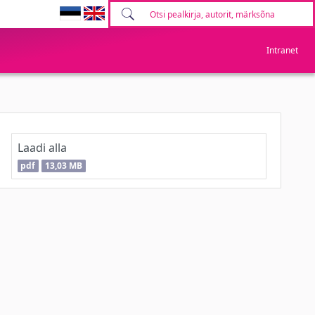
Intranet
Laadi alla
pdf
13,03 MB