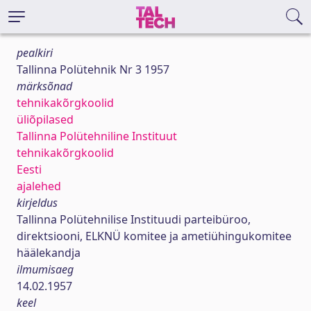
pealkiri
Tallinna Polütehnik Nr 3 1957
märksõnad
tehnikakõrgkoolid
üliõpilased
Tallinna Polütehniline Instituut
tehnikakõrgkoolid
Eesti
ajalehed
kirjeldus
Tallinna Polütehnilise Instituudi parteibüroo,
direktsiooni, ELKNÜ komitee ja ametiühingukomitee
häälekandja
ilmumisaeg
14.02.1957
keel