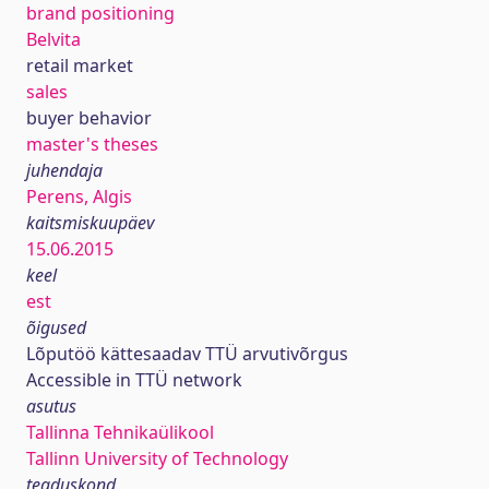
brand positioning
Belvita
retail market
sales
buyer behavior
master's theses
juhendaja
Perens, Algis
kaitsmiskuupäev
15.06.2015
keel
est
õigused
Lõputöö kättesaadav TTÜ arvutivõrgus
Accessible in TTÜ network
asutus
Tallinna Tehnikaülikool
Tallinn University of Technology
teaduskond