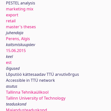
PESTEL analysis
marketing mix
export
retail
master's theses
juhendaja
Perens, Algis
kaitsmiskuupäev
15.06.2015
keel
est
õigused
Lõputöö kättesaadav TTÜ arvutivõrgus
Accessible in TTÜ network
asutus
Tallinna Tehnikaülikool
Tallinn University of Technology
teaduskond
Majandusteaduskond