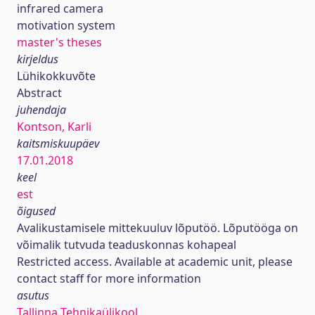
infrared camera
motivation system
master's theses
kirjeldus
Lühikokkuvõte
Abstract
juhendaja
Kontson, Karli
kaitsmiskuupäev
17.01.2018
keel
est
õigused
Avalikustamisele mittekuuluv lõputöö. Lõputööga on
võimalik tutvuda teaduskonnas kohapeal
Restricted access. Available at academic unit, please
contact staff for more information
asutus
Tallinna Tehnikaülikool