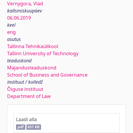
Vernygora, Vlad
kaitsmiskuupäev
06.06.2019
keel
eng
asutus
Tallinna Tehnikaülikool
Tallinn University of Technology
teaduskond
Majandusteaduskond
School of Business and Governance
instituut / kolledž
Õiguse instituut
Department of Law
Laadi alla
pdf
651 KB