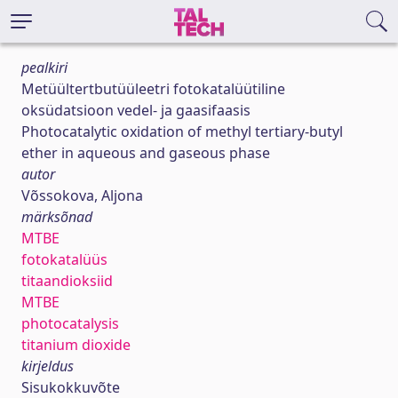
pealkiri
Metüültertbutüüleetri fotokatalüütiline
oksüdatsioon vedel- ja gaasifaasis
Photocatalytic oxidation of methyl tertiary-butyl
ether in aqueous and gaseous phase
autor
Võssokova, Aljona
märksõnad
MTBE
fotokatalüüs
titaandioksiid
MTBE
photocatalysis
titanium dioxide
kirjeldus
Sisukokkuvõte