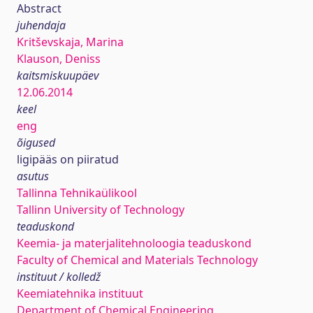
Abstract
juhendaja
Kritševskaja, Marina
Klauson, Deniss
kaitsmiskuupäev
12.06.2014
keel
eng
õigused
ligipääs on piiratud
asutus
Tallinna Tehnikaülikool
Tallinn University of Technology
teaduskond
Keemia- ja materjalitehnoloogia teaduskond
Faculty of Chemical and Materials Technology
instituut / kolledž
Keemiatehnika instituut
Department of Chemical Engineering