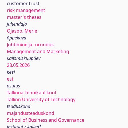
customer trust
risk management
master's theses
juhendaja
Ojasoo, Merle
õppekava
Juhtimine ja turundus
Management and Marketing
kaitsmiskuupäev
28.05.2026
keel
est
asutus
Tallinna Tehnikaülikool
Tallinn University of Technology
teaduskond
majandusteaduskond
School of Business and Governance
instituut / kolledž