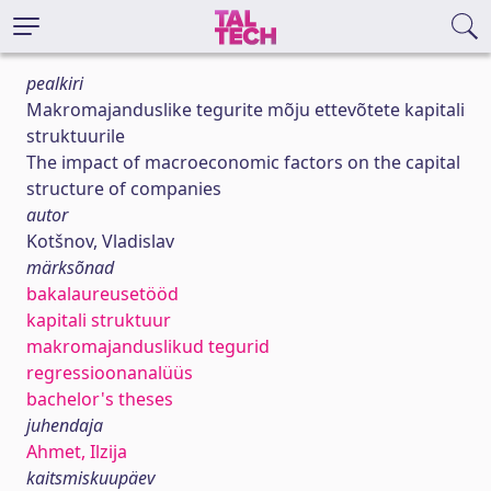
pealkiri
Makromajanduslike tegurite mõju ettevõtete kapitali
struktuurile
The impact of macroeconomic factors on the capital
structure of companies
autor
Kotšnov, Vladislav
märksõnad
bakalaureusetööd
kapitali struktuur
makromajanduslikud tegurid
regressioonanalüüs
bachelor's theses
juhendaja
Ahmet, Ilzija
kaitsmiskuupäev