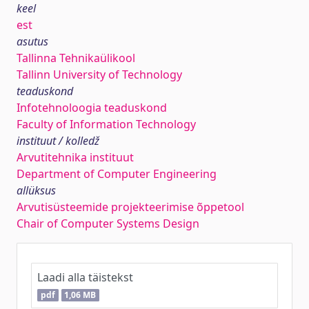
keel
est
asutus
Tallinna Tehnikaülikool
Tallinn University of Technology
teaduskond
Infotehnoloogia teaduskond
Faculty of Information Technology
instituut / kolledž
Arvutitehnika instituut
Department of Computer Engineering
allüksus
Arvutisüsteemide projekteerimise õppetool
Chair of Computer Systems Design
Laadi alla täistekst
pdf
1,06 MB