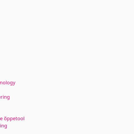
hnology
ering
e õppetool
ing