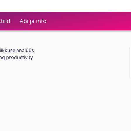
trid
Abi ja info
likkuse analüüs
ng productivity