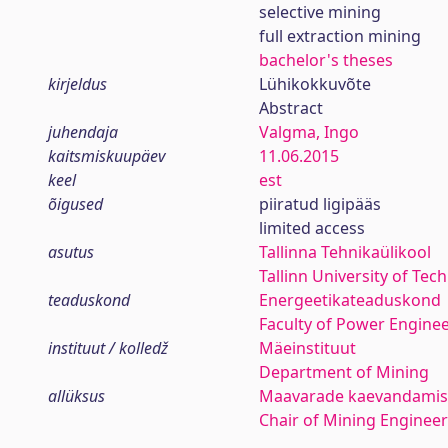
selective mining
full extraction mining
bachelor's theses
kirjeldus
Lühikokkuvõte
Abstract
juhendaja
Valgma, Ingo
kaitsmiskuupäev
11.06.2015
keel
est
õigused
piiratud ligipääs
limited access
asutus
Tallinna Tehnikaülikool
Tallinn University of Tec
teaduskond
Energeetikateaduskond
Faculty of Power Engine
instituut / kolledž
Mäeinstituut
Department of Mining
allüksus
Maavarade kaevandamis
Chair of Mining Engineer