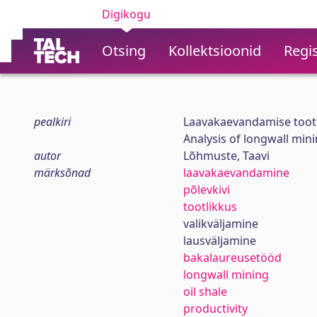
Digikogu
Otsing
Kollektsioonid
Regis
pealkiri
Laavakaevandamise toot
Analysis of longwall mini
autor
Lõhmuste, Taavi
märksõnad
laavakaevandamine
põlevkivi
tootlikkus
valikväljamine
lausväljamine
bakalaureusetööd
longwall mining
oil shale
productivity