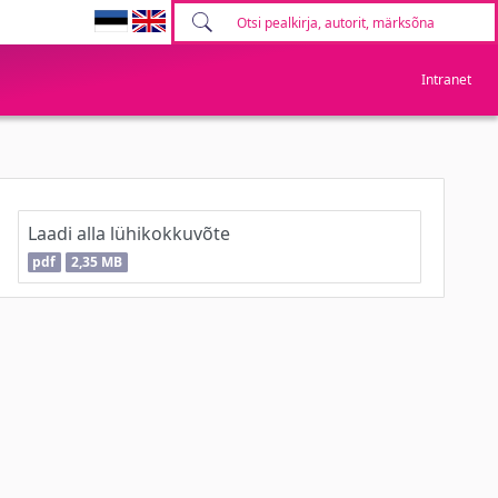
Intranet
Laadi alla lühikokkuvõte
pdf
2,35 MB