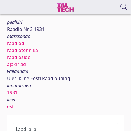
pealkiri
Raadio Nr 3 1931
märksõnad
raadiod
raadiotehnika
raadioside
ajakirjad
väljaandja
Üleriikline Eesti Raadioühing
ilmumisaeg
1931
keel
est
Laadi alla