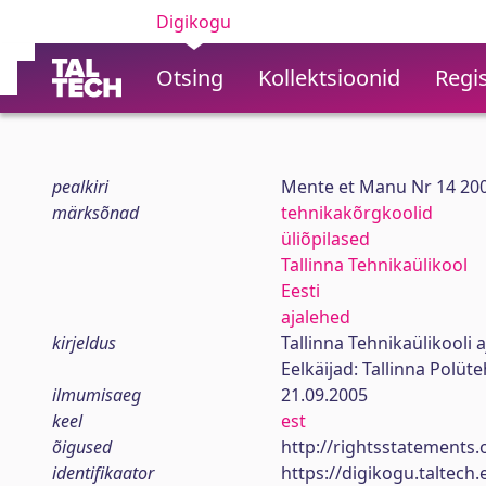
Digikogu
Otsing
Kollektsioonid
Regis
pealkiri
Mente et Manu Nr 14 20
märksõnad
tehnikakõrgkoolid
üliõpilased
Tallinna Tehnikaülikool
Eesti
ajalehed
kirjeldus
Tallinna Tehnikaülikooli a
Eelkäijad: Tallinna Polüt
ilmumisaeg
21.09.2005
keel
est
õigused
http://rightsstatements.
identifikaator
https://digikogu.taltec