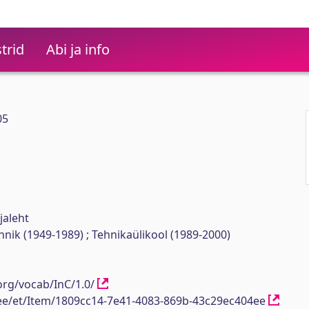
trid
Abi ja info
05
jaleht
ehnik (1949-1989) ; Tehnikaülikool (1989-2000)
org/vocab/InC/1.0/
h.ee/et/Item/1809cc14-7e41-4083-869b-43c29ec404ee