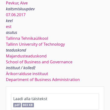
Pevkur, Aive
kaitsmiskuupäev
07.06.2017
keel
est
asutus
Tallinna Tehnikaülikool
Tallinn University of Technology
teaduskond
Majandusteaduskond
School of Business and Governance
instituut / kolledž
Ärikorralduse instituut
Department of Business Administration
Laadi alla täistekst
pdf
803 KB