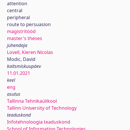
attention
central
peripheral
route to persuasion
magistritööd
master's theses
juhendaja
Lovell, Kieren Nicolas
Modic, David
kaitsmiskuupäev
11.01.2021
keel
eng
asutus
Tallinna Tehnikaülikool
Tallinn University of Technology
teaduskond
Infotehnoloogia teaduskond
School of Information Technologies