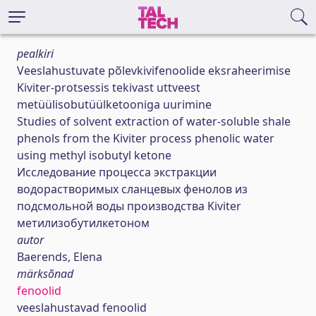
pealkiri
Veeslahustuvate põlevkivifenoolide eksraheerimise
Kiviter-protsessis tekivast uttveest
metüülisobutüülketooniga uurimine
Studies of solvent extraction of water-soluble shale
phenols from the Kiviter process phenolic water
using methyl isobutyl ketone
Исследование процесса экстракции
водорастворимых сланцевых фенолов из
подсмольной воды производства Kiviter
метилизобутилкетоном
autor
Baerends, Elena
märksõnad
fenoolid
veeslahustavad fenoolid