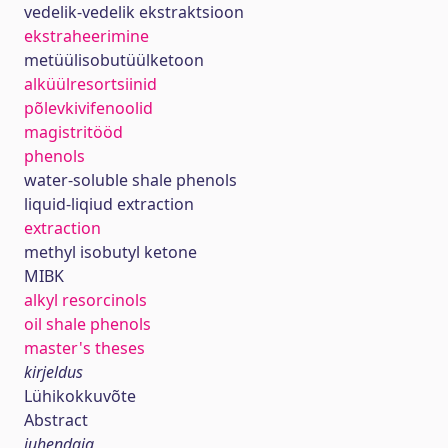
vedelik-vedelik ekstraktsioon
ekstraheerimine
metüülisobutüülketoon
alküülresortsiinid
põlevkivifenoolid
magistritööd
phenols
water-soluble shale phenols
liquid-liqiud extraction
extraction
methyl isobutyl ketone
MIBK
alkyl resorcinols
oil shale phenols
master's theses
kirjeldus
Lühikokkuvõte
Abstract
juhendaja