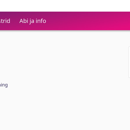
trid
Abi ja info
hing