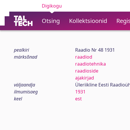
Digikogu
Otsing
Kollektsioonid
Regis
pealkiri
Raadio Nr 48 1931
märksõnad
raadiod
raadiotehnika
raadioside
ajakirjad
väljaandja
Üleriikline Eesti Raadioü
ilmumisaeg
1931
keel
est