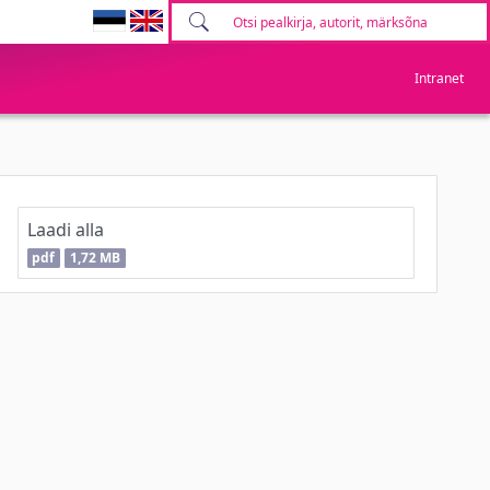
Intranet
Laadi alla
pdf
1,72 MB