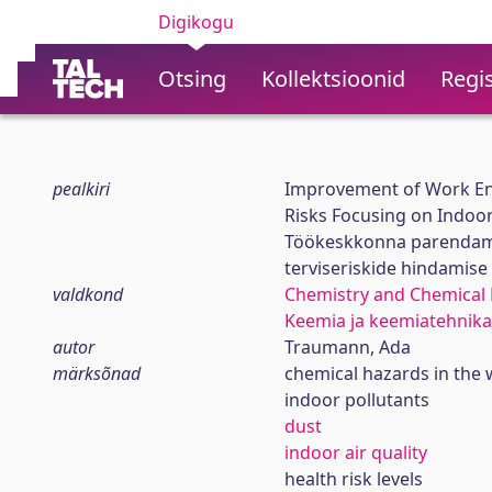
Digikogu
Otsing
Kollektsioonid
Regis
pealkiri
Improvement of Work Env
Risks Focusing on Indoor
Töökeskkonna parendami
terviseriskide hindamis
valdkond
Chemistry and Chemical 
Keemia ja keemiatehnika
autor
Traumann, Ada
märksõnad
chemical hazards in the
indoor pollutants
dust
indoor air quality
health risk levels