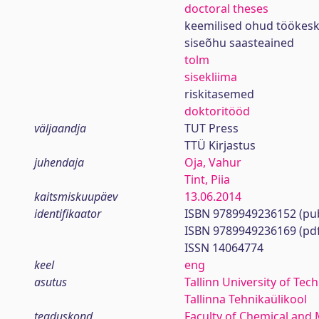
doctoral theses
keemilised ohud töökes
siseõhu saasteained
tolm
sisekliima
riskitasemed
doktoritööd
väljaandja
TUT Press
TTÜ Kirjastus
juhendaja
Oja, Vahur
Tint, Piia
kaitsmiskuupäev
13.06.2014
identifikaator
ISBN 9789949236152 (pub
ISBN 9789949236169 (pd
ISSN 14064774
keel
eng
asutus
Tallinn University of Tec
Tallinna Tehnikaülikool
teaduskond
Faculty of Chemical and 