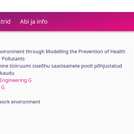
trid
Abi ja info
ironment through Modelling the Prevention of Health
 Pollutants
ne tööruumi siseõhu saasteainete poolt põhjustatud
e kaudu
Engineering G
 G
 work environment