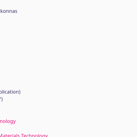
kkonnas
lication)
f)
hnology
Materials Technology