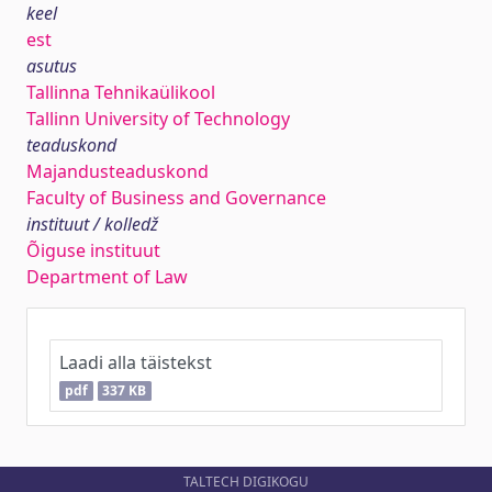
keel
est
asutus
Tallinna Tehnikaülikool
Tallinn University of Technology
teaduskond
Majandusteaduskond
Faculty of Business and Governance
instituut / kolledž
Õiguse instituut
Department of Law
Laadi alla täistekst
pdf
337 KB
TALTECH DIGIKOGU